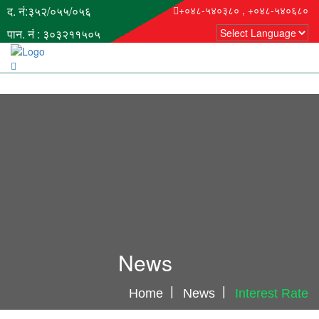
द. नं:३५२/०५५/०५६
+०४८-५४०३८० , +०४८-५४०६८०
पान. नं : ३०३२११५०५
News
Home
News
Interest Rate